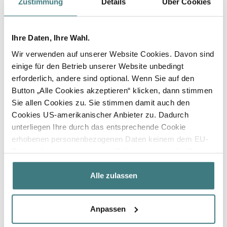
Zustimmung
Details
Über Cookies
Ihre Daten, Ihre Wahl.
Wir verwenden auf unserer Website Cookies. Davon sind
einige für den Betrieb unserer Website unbedingt
erforderlich, andere sind optional. Wenn Sie auf den
Button „Alle Cookies akzeptieren“ klicken, dann stimmen
Sie allen Cookies zu. Sie stimmen damit auch den
Cookies US-amerikanischer Anbieter zu. Dadurch
unterliegen Ihre durch das entsprechende Cookie
erhobenen personenbezogenen Daten keinem dem EU-
Datenschutz angemessenen Schutzniveau mehr. Sie
haben in diesem Fall nur eingeschränkte bis keine
datenschutzrechtlichen Rechte in den USA und
Alle zulassen
insbesondere kann auch die US-amerikanische
Regierung Zugang zu diesen Daten erlangen. Wenn Sie
Anpassen
keinen oder nur einzelnen Cookies zustimmen möchten,
klicken Sie bitte auf „Individuelle Einstellungen“. Dort