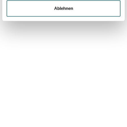
können Sie die Cookies individuell verwalten. Weitere
Ablehnen
Informationen zu den Cookies auf der Website und zur
Verarbeitung personenbezogener Daten finden Sie in
unserer
Datenschutzerklärung.