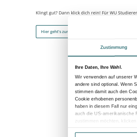
Klingt gut? Dann klick dich rein! Für WU Studieren
Hier geht’s zum Karrieretest >>
Zustimmung
Ihre Daten, Ihre Wahl.
Wir verwenden auf unserer We
andere sind optional. Wenn S
stimmen damit auch den Cook
Cookie erhobenen personen
haben in diesem Fall nur ei
auch die US-amerikanische R
zustimmen möchten, klicken Si
Weitere Informationen zu de
unserer
Datenschutzerkläru