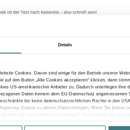
de ist der Test noch kostenlos – also schnell sein!
Details
bsite Cookies. Davon sind einige für den Betrieb unserer Websi
ie auf den Button „Alle Cookies akzeptieren“ klicken, dann stim
ies US-amerikanischer Anbieter zu. Dadurch unterliegen Ihre 
bezogenen Daten keinem dem EU-Datenschutz angemessenen S
ngeschränkte bis keine datenschutzrechtlichen Rechte in den U
egierung Zugang zu diesen Daten erlangen. Wenn Sie keinen od
e bitte auf „Individuelle Einstellungen“. Dort können Sie die Coo
n Cookies auf der Website und zur Verarbeitung personenbezogen
ng.