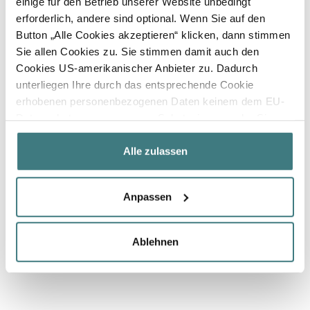
einige für den Betrieb unserer Website unbedingt
erforderlich, andere sind optional. Wenn Sie auf den
Button „Alle Cookies akzeptieren“ klicken, dann stimmen
Sie allen Cookies zu. Sie stimmen damit auch den
Cookies US-amerikanischer Anbieter zu. Dadurch
unterliegen Ihre durch das entsprechende Cookie
erhobenen personenbezogenen Daten keinem dem EU-
Datenschutz angemessenen Schutzniveau mehr. Sie
haben in diesem Fall nur eingeschränkte bis keine
datenschutzrechtlichen Rechte in den USA und
Alle zulassen
insbesondere kann auch die US-amerikanische
Regierung Zugang zu diesen Daten erlangen. Wenn Sie
Anpassen
keinen oder nur einzelnen Cookies zustimmen möchten,
klicken Sie bitte auf „Individuelle Einstellungen“. Dort
können Sie die Cookies individuell verwalten. Weitere
Ablehnen
Informationen zu den Cookies auf der Website und zur
Verarbeitung personenbezogener Daten finden Sie in
unserer
Datenschutzerklärung.