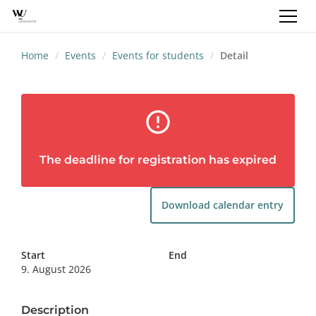
REGISTRATION
LOGIN
EN
Home
Events
Events for students
Detail
error_outline
The deadline for registration has expired
Download calendar entry
Start
End
9. August 2026
Description