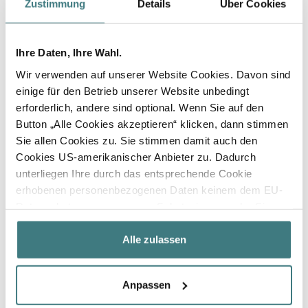
Zustimmung
Details
Über Cookies
Ihre Daten, Ihre Wahl.
Wir verwenden auf unserer Website Cookies. Davon sind
einige für den Betrieb unserer Website unbedingt
erforderlich, andere sind optional. Wenn Sie auf den
Button „Alle Cookies akzeptieren“ klicken, dann stimmen
Sie allen Cookies zu. Sie stimmen damit auch den
Cookies US-amerikanischer Anbieter zu. Dadurch
unterliegen Ihre durch das entsprechende Cookie
erhobenen personenbezogenen Daten keinem dem EU-
Datenschutz angemessenen Schutzniveau mehr. Sie
haben in diesem Fall nur eingeschränkte bis keine
datenschutzrechtlichen Rechte in den USA und
Alle zulassen
insbesondere kann auch die US-amerikanische
Regierung Zugang zu diesen Daten erlangen. Wenn Sie
Anpassen
keinen oder nur einzelnen Cookies zustimmen möchten,
klicken Sie bitte auf „Individuelle Einstellungen“. Dort