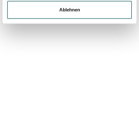
können Sie die Cookies individuell verwalten. Weitere
Ablehnen
Informationen zu den Cookies auf der Website und zur
Verarbeitung personenbezogener Daten finden Sie in
unserer
Datenschutzerklärung.