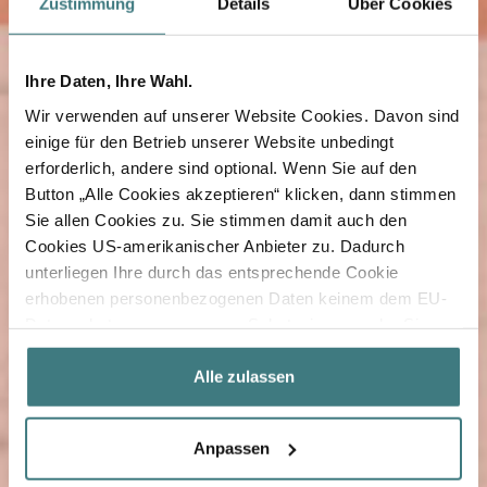
Zustimmung
Details
Über Cookies
Ihre Daten, Ihre Wahl.
Wir verwenden auf unserer Website Cookies. Davon sind
einige für den Betrieb unserer Website unbedingt
erforderlich, andere sind optional. Wenn Sie auf den
Button „Alle Cookies akzeptieren“ klicken, dann stimmen
Sie allen Cookies zu. Sie stimmen damit auch den
Cookies US-amerikanischer Anbieter zu. Dadurch
unterliegen Ihre durch das entsprechende Cookie
erhobenen personenbezogenen Daten keinem dem EU-
Datenschutz angemessenen Schutzniveau mehr. Sie
haben in diesem Fall nur eingeschränkte bis keine
datenschutzrechtlichen Rechte in den USA und
Alle zulassen
insbesondere kann auch die US-amerikanische
Regierung Zugang zu diesen Daten erlangen. Wenn Sie
Anpassen
keinen oder nur einzelnen Cookies zustimmen möchten,
klicken Sie bitte auf „Individuelle Einstellungen“. Dort